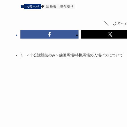
お知らせ
出番表
厩舎割り
よかっ
＜非公認競技のみ＞練習馬場/待機馬場の入場パスについて