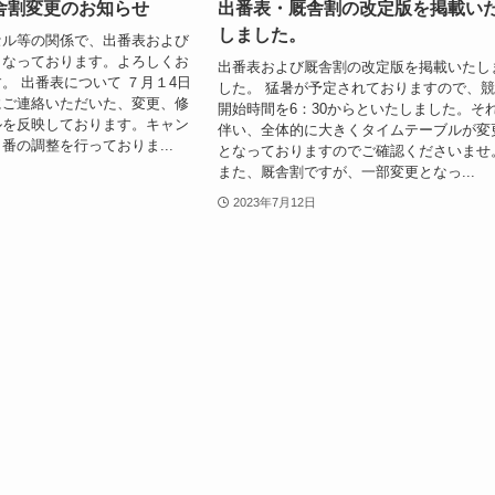
舎割変更のお知らせ
出番表・厩舎割の改定版を掲載い
しました。
セル等の関係で、出番表および
となっております。よろしくお
出番表および厩舎割の改定版を掲載いたし
。 出番表について ７月１4日
した。 猛暑が予定されておりますので、
にご連絡いただいた、変更、修
開始時間を6：30からといたしました。そ
ルを反映しております。キャン
伴い、全体的に大きくタイムテーブルが変
番の調整を行っておりま...
となっておりますのでご確認くださいませ
また、厩舎割ですが、一部変更となっ...
2023年7月12日