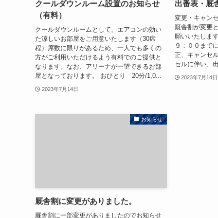
クールダウンルーム設置のお知らせ
出番表・厩
（有料）
変更・キャン
厩舎割が変更
クールダウンルームとして、エアコンの効い
願いいたします
た涼しいお部屋をご用意いたします（30席
９：００まで
程）席数に限りがあるため、一人でも多くの
正、キャンセ
方がご利用いただけるよう有料でのご提供と
セルに伴い、出
なります。なお、アリーナが一望できるお部
屋となっております。 おひとり 20分/1,0...
2023年7月14日
2023年7月14日
お知らせ
厩舎割に変更がありました。
厩舎割に一部変更がありましたのでお知らせ